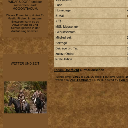
WIDARS DORF und der
Land
-
römischen Stadt
MOGONTIACUM.
Homepage
-
Dieses Forum ist optimiert für
E-Mail
Mozilla Firefox. In anderen
ICQ
Browsern kann es zu
Abweichungen und
MSN Messenger
Schwiergkeiten in der
Ausführung kommen.
Geburtsdatum
Mitglied seit
Beiträge
Beiträge pro Tag
zuletzt Online
letzte Aktion
WETTER UND ZEIT
Forum Übersicht
» Profil ansehen
.: Script-Time:
0,016
|| SQL-Queries:
5
|| Active-Users:
1
Powered by
ASP-FastBoard
HE
v0.8
, hosted by
cyberl