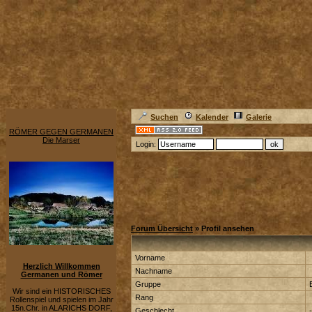
Suchen
Kalender
Galerie
RÖMER GEGEN GERMANEN
Die Marser
Login:
Forum Übersicht
» Profil ansehen
Vorname
Herzlich Willkommen
Nachname
Germanen und Römer
Gruppe
Wir sind ein HISTORISCHES
Rang
Rollenspiel und spielen im Jahr
15n.Chr. in ALARICHS DORF,
Geschlecht
-