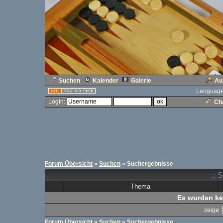
Suchen
Kalender
Galerie
Au
Language
Login:
Cha
Forum Übersicht
»
Suchen
» Suchergebnisse
.: 
Thema
Es wurden ke
zeige
Forum Übersicht
»
Suchen
» Suchergebnisse