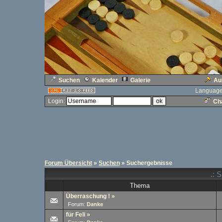
Suchen
Kalender
Galerie
Au
Language
Login:
Cha
Forum Übersicht
»
Suchen
» Suchergebnisse
.: 
Thema
Überraschung !
»
Forum:
Danke
für Feli
»