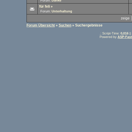
Forum:
Danke
für feli
»
Forum:
Unterhaltung
zeige
Forum Übersicht
»
Suchen
» Suchergebnisse
.: Script-Time:
0,016
||
Powered by
ASP-Fas