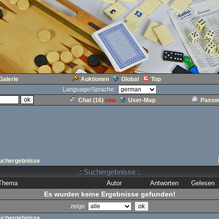
Galerie
Auktionen
Global
Top
Language/Sprache:
Chat (
16
)
User-Map
Passw
new
uchergebnisse
.: Suchergebnisse :.
Thema
Autor
Antworten
Gelesen
Es wurden keine Ergebnisse gefunden!
zeige
uchergebnisse