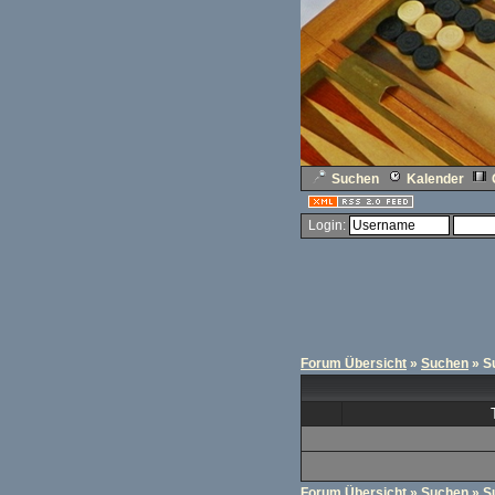
Suchen
Kalender
Login:
Forum Übersicht
»
Suchen
» S
Forum Übersicht
»
Suchen
» S