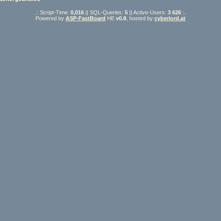
.: Script-Time:
0,016
|| SQL-Queries:
5
|| Active-Users:
3 626
:.
Powered by
ASP-FastBoard
HE
v0.8
, hosted by
cyberlord.at