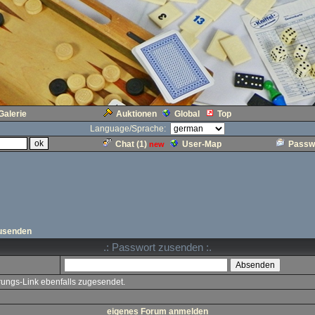
Galerie
Auktionen
Global
Top
Language/Sprache:
Chat (
1
)
User-Map
Passw
new
usenden
.: Passwort zusenden :.
erungs-Link ebenfalls zugesendet.
eigenes Forum anmelden