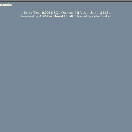
usenden
.: Script-Time:
0,000
|| SQL-Queries:
4
|| Active-Users:
3 622
:.
Powered by
ASP-FastBoard
HE
v0.8
, hosted by
cyberlord.at