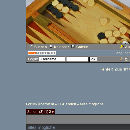
Suchen
Kalender
Galerie
Au
Language
Login:
Cha
Fehler: Zugriff
Forum Übersicht
»
TL-Bereich
» alles mögliche
Seiten: (
2
) [1]
2
»
alles mögliche