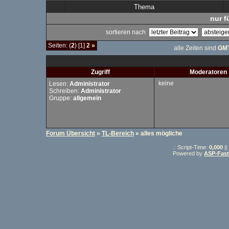
Thema
nur f
sortieren nach
Seiten: (
2
) [1]
2
»
alle Zeiten sind
GMT
Zugriff
Moderatoren
keine
Lesen:
Administrator
Schreiben:
Administrator
Gruppe:
allgemein
Forum Übersicht
»
TL-Bereich
» alles mögliche
.: Script-Time:
0,000
||
Powered by
ASP-Fas