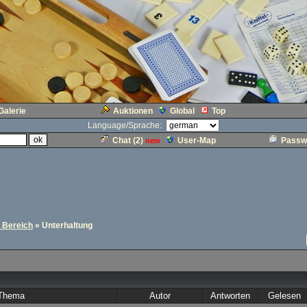
Galerie
Auktionen
Global
Top
Language/Sprache:
Chat (
2
)
User-Map
Passw
new
r Bereich
» Unterhaltung
Thema
Autor
Antworten
Gelesen