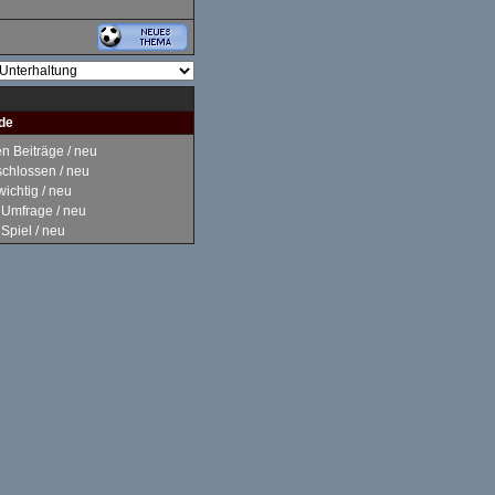
de
 Beiträge / neu
hlossen / neu
ichtig / neu
Umfrage / neu
piel / neu