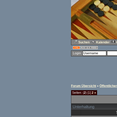
Suchen
Kalender
Login:
Forum Übersicht
»
Öffentliche
Seiten: (
2
) [1]
2
»
Unterhaltung