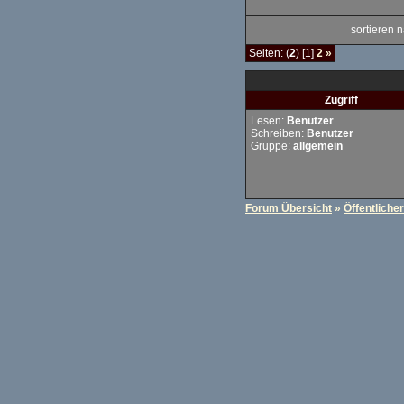
sortieren
Seiten: (
2
) [1]
2
»
Zugriff
Lesen:
Benutzer
Schreiben:
Benutzer
Gruppe:
allgemein
Forum Übersicht
»
Öffentliche