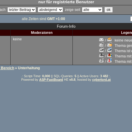
nur für registrierte Benutzer
 nach
zeige seit
alle Zeiten sind
GMT +1:00
Forum-Info
Moderatoren
Legen
keine
/
keine neuen
/
Thema gesc
/
Thema ist w
/
Thema mit 
/
Thema mit S
r Bereich
» Unterhaltung
.: Script-Time:
0,000
|| SQL-Queries:
5
|| Active-Users:
3 482
:.
Powered by
ASP-FastBoard
HE
v0.8
, hosted by
cyberlord.at