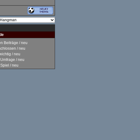
de
 Beiträge / neu
hlossen / neu
ichtig / neu
Umfrage / neu
piel / neu