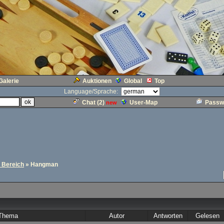
Galerie
Auktionen
Global
Top
Language/Sprache:
Chat (
2
)
User-Map
Passw
new
r Bereich
» Hangman
Thema
Autor
Antworten
Gelesen