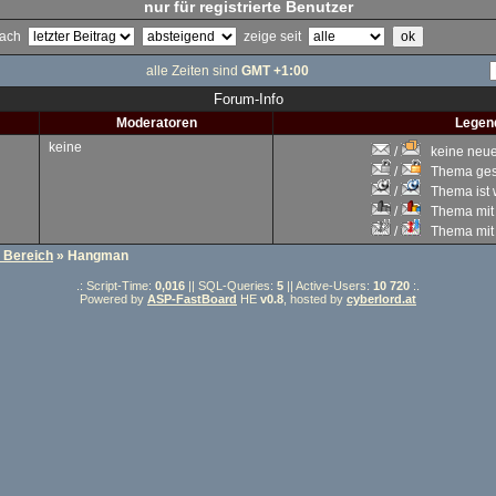
nur für registrierte Benutzer
 nach
zeige seit
alle Zeiten sind
GMT +1:00
Forum-Info
Moderatoren
Legen
keine
/
keine neuen
/
Thema gesc
/
Thema ist w
/
Thema mit 
/
Thema mit S
r Bereich
» Hangman
.: Script-Time:
0,016
|| SQL-Queries:
5
|| Active-Users:
10 720
:.
Powered by
ASP-FastBoard
HE
v0.8
, hosted by
cyberlord.at