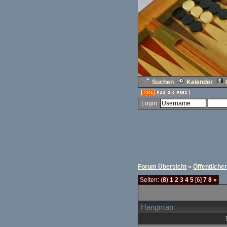
Suchen
Kalender
Login:
Forum Übersicht
»
Öffentliche
Seiten: (
8
)
1
2
3
4
5
[6]
7
8
»
Hangman