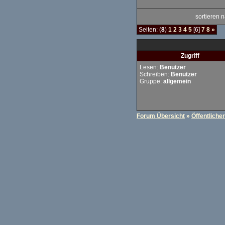
sortieren
Seiten: (
8
)
1
2
3
4
5
[6]
7
8
»
Zugriff
Lesen:
Benutzer
Schreiben:
Benutzer
Gruppe:
allgemein
Forum Übersicht
»
Öffentliche