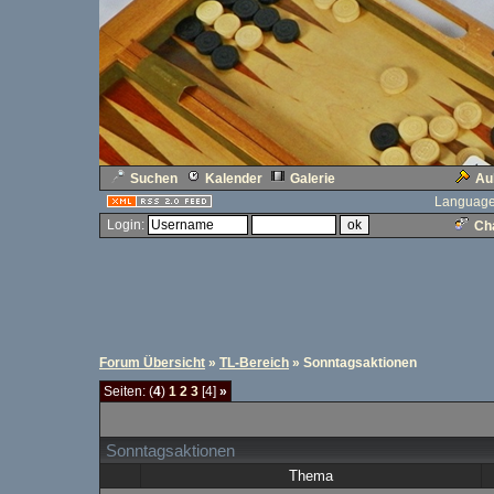
Suchen
Kalender
Galerie
Au
Language
Login:
Cha
Forum Übersicht
»
TL-Bereich
» Sonntagsaktionen
Seiten: (
4
)
1
2
3
[4]
»
Sonntagsaktionen
Thema