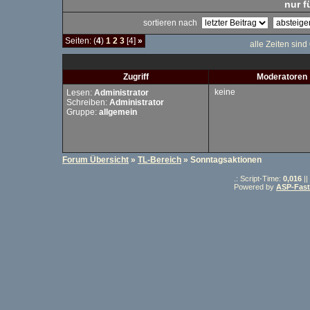
nur f
sortieren nach
Seiten: (
4
)
1
2
3
[4]
»
alle Zeiten sind
Zugriff
Moderatoren
keine
Lesen:
Administrator
Schreiben:
Administrator
Gruppe:
allgemein
Forum Übersicht
»
TL-Bereich
» Sonntagsaktionen
.: Script-Time:
0,016
||
Powered by
ASP-Fas