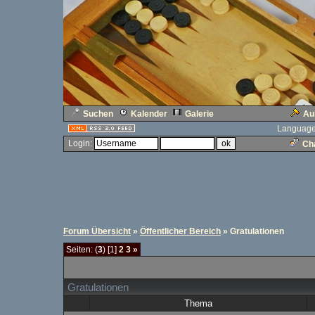
Suchen
Kalender
Galerie
Au
Language
Login:
Cha
Forum Übersicht
»
Öffentlicher Bereich
» Gratulationen
Seiten: (
3
) [1]
2
3
»
Gratulationen
Thema