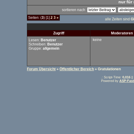
nur für 
sortieren nach
Seiten: (
3
) [1]
2
3
»
alle Zeiten sind
G
Zugriff
Moderatoren
keine
Lesen:
Benutzer
Schreiben:
Benutzer
Gruppe:
allgemein
Forum Übersicht
»
Öffentlicher Bereich
» Gratulationen
.: Script-Time:
0,016
||
Powered by
ASP-Fas