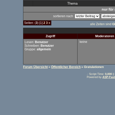
Thema
nur für 
sortieren nach
Seiten: (
3
) [1]
2
3
»
alle Zeiten sind
G
Zugriff
Moderatoren
keine
Lesen:
Benutzer
Schreiben:
Benutzer
Gruppe:
allgemein
Forum Übersicht
»
Öffentlicher Bereich
» Gratulationen
.: Script-Time:
0,000
||
Powered by
ASP-Fas