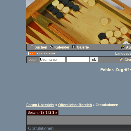
Suchen
Kalender
Galerie
Au
Language
Login:
Cha
Fehler: Zugriff
Forum Übersicht
»
Öffentlicher Bereich
» Gratulationen
Seiten: (
3
) [1]
2
3
»
Gratulationen