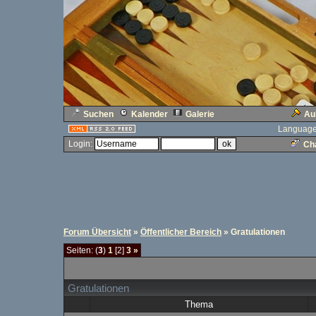
Suchen
Kalender
Galerie
Au
Language
Login:
Cha
Forum Übersicht
»
Öffentlicher Bereich
» Gratulationen
Seiten: (
3
)
1
[2]
3
»
Gratulationen
Thema