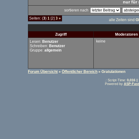
nur für 
sortieren nach
Seiten: (
3
)
1
[2]
3
»
alle Zeiten sind
G
Zugriff
Moderatoren
keine
Lesen:
Benutzer
Schreiben:
Benutzer
Gruppe:
allgemein
Forum Übersicht
»
Öffentlicher Bereich
» Gratulationen
.: Script-Time:
0,016
||
Powered by
ASP-Fas