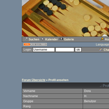
Suchen
Kalender
Galerie
Au
Language
Login:
Cha
Forum Übersicht
» Profil ansehen
.: Pro
Vorname
Dora
Nachname
H.
Gruppe
Benutzer
Rang