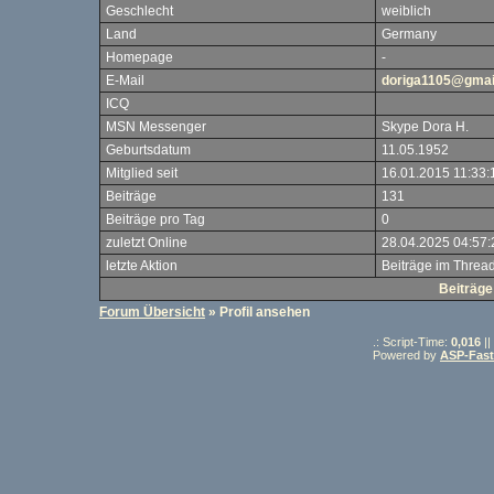
Geschlecht
weiblich
Land
Germany
Homepage
-
E-Mail
doriga1105@gmai
ICQ
MSN Messenger
Skype Dora H.
Geburtsdatum
11.05.1952
Mitglied seit
16.01.2015 11:33:
Beiträge
131
Beiträge pro Tag
0
zuletzt Online
28.04.2025 04:57:
letzte Aktion
Beiträge im Threa
Beiträge
Forum Übersicht
» Profil ansehen
.: Script-Time:
0,016
||
Powered by
ASP-Fas