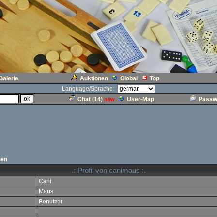
Galerie
Auktionen
Global
Top
Language/Sprache:
Chat (
14
)
User-Map
Passw
new
hen
.: Profil von canimaus :.
Cani
Maus
Benutzer