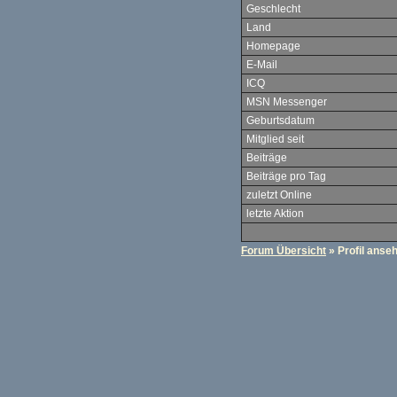
Geschlecht
Land
Homepage
E-Mail
ICQ
MSN Messenger
Geburtsdatum
Mitglied seit
Beiträge
Beiträge pro Tag
zuletzt Online
letzte Aktion
Forum Übersicht
» Profil anse