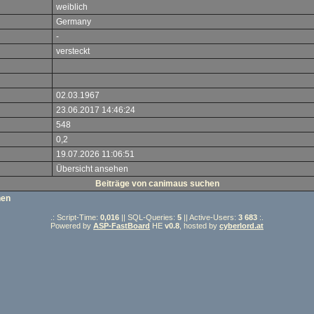
weiblich
Germany
-
versteckt
02.03.1967
23.06.2017 14:46:24
548
0,2
19.07.2026 11:06:51
Übersicht ansehen
Beiträge von canimaus suchen
hen
.: Script-Time:
0,016
|| SQL-Queries:
5
|| Active-Users:
3 683
:.
Powered by
ASP-FastBoard
HE
v0.8
, hosted by
cyberlord.at