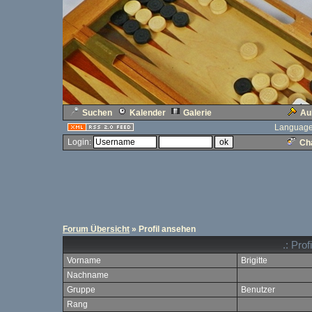
Suchen
Kalender
Galerie
Au
Language
Login:
Cha
Forum Übersicht
» Profil ansehen
.: Prof
Vorname
Brigitte
Nachname
Gruppe
Benutzer
Rang