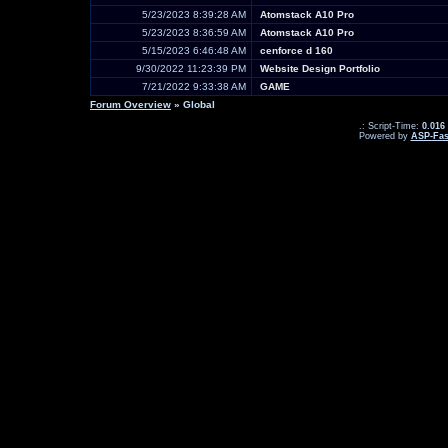
5/23/2023 8:39:28 AM
Atomstack A10 Pro
5/23/2023 8:36:59 AM
Atomstack A10 Pro
5/15/2023 6:46:48 AM
cenforce d 160
9/30/2022 11:23:39 PM
Website Design Portfolio
7/21/2022 9:33:38 AM
GAME
Forum Overview
» Global
.: Script-Time:
0.016
Powered by
ASP-Fas