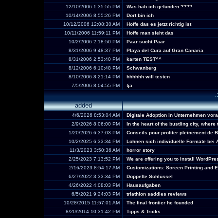
12/10/2006 1:35:55 PM
Was hab ich gefunden ????
10/14/2006 8:55:26 PM
Dort bin ich
10/12/2006 12:08:30 AM
Hoffe das es jetzt richtig ist
10/11/2006 11:59:11 PM
Hoffe man sieht das
10/2/2006 2:18:50 PM
Paar sucht Paar
8/31/2006 9:48:37 PM
Playa del Cura auf Gran Canaria
8/31/2006 2:53:40 PM
karten TEST^^
8/12/2006 6:10:48 PM
Schwanberg
8/10/2006 8:21:14 PM
hhhhhh will testen
7/5/2006 8:04:55 PM
tja
.
added
4/6/2026 8:53:04 AM
Digitale Adoption in Unternehmen vora
2/9/2026 8:06:00 PM
In the heart of the bustling city, wher
1/20/2026 6:37:03 PM
Conseils pour profiter pleinement de 
10/2/2025 6:33:34 PM
Lohnen sich individuelle Formate bei 
11/3/2023 3:50:36 AM
horror story
2/25/2023 7:13:52 PM
We are offering you to install WordP
2/16/2023 8:54:17 AM
Customizations: Screen Printing and 
6/27/2022 3:33:34 PM
Doppelte Schlüssel
4/26/2022 4:08:03 PM
Hausaufgaben
6/5/2021 9:24:03 PM
triathlon saddles reviews
10/28/2015 11:57:01 AM
The final frontier he founded
8/20/2014 10:31:42 PM
Tipps & Tricks