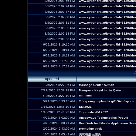
8/5/2026 2:09:55 PM
www.cyberlord.at/forum/?id=8120&th
8/5/2026 2:09:24 PM
www.cyberlord.at/forum/?id=8120&th
8/5/2026 2:07:47 PM
www.cyberlord.at/forum/?id=8120&th
8/5/2026 2:07:08 PM
www.cyberlord.at/forum/?id=8120&th
8/5/2026 2:06:31 PM
www.cyberlord.at/forum/?id=8120&th
8/5/2026 2:05:55 PM
www.cyberlord.at/forum/?id=8120&th
8/5/2026 2:05:18 PM
www.cyberlord.at/forum/?id=8120&th
8/5/2026 2:00:56 PM
www.cyberlord.at/forum/?id=8120&th
6/22/2026 8:19:19 AM
www.cyberlord.at/forum/?id=8120&th
6/22/2026 8:18:44 AM
www.cyberlord.at/forum/?id=8120&th
6/22/2026 8:18:13 AM
www.cyberlord.at/forum/?id=8120&th
6/22/2026 8:17:39 AM
www.cyberlord.at/forum/?id=8120&th
6/22/2026 8:17:12 AM
www.cyberlord.at/forum/?id=8120&th
.
updated
2/5/2026 8:27:06 PM
Massage Center AJman
7/22/2025 12:37:19 PM
Mangrove Kayaking in Qatar
5/25/2025 4:27:49 PM
!!!!!!!!!!!!!!
5/21/2025 6:33:15 AM
Trồng răng Implant là gì? Giải đáp chi
1/16/2025 12:46:10 PM
EM 2021
1/16/2025 12:44:22 PM
Tipprunde WM 2022
4/26/2024 8:02:00 AM
Amigoways Technologies Pvt Ltd
4/26/2024 8:00:21 AM
Best Web And Mobile Application De
2/20/2024 5:43:02 AM
promptigo pack
10/4/2023 9:05:49 AM
测试相册 公主头