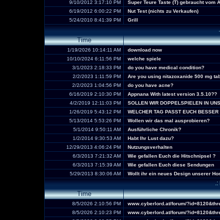
9/10/2012 3:17:10 PM
Super Teure Taste (T) gebraucht vom 
6/19/2012 6:00:22 PM
Nut Test (nichts zu Verkaufen)
5/24/2010 8:41:39 PM
Grill
Time
1/19/2026 10:14:11 AM
download now
10/10/2024 6:11:56 PM
welche spiele
3/1/2023 2:18:33 PM
do you have medical condition?
2/2/2023 1:11:59 PM
Are you using nitazoxanide 500 mg tab
2/2/2023 1:04:56 PM
do you have acne?
6/16/2019 2:10:30 PM
Appnana With latest version 3.5.10??
4/2/2019 12:11:03 PM
SOLLEN WIR DOPPELSPIELEN IN UN
1/26/2019 5:43:12 PM
WELCHER TAG PASST EUCH BESSER
5/13/2014 5:53:26 PM
Wollen wir das mal ausprobieren?
5/1/2014 9:50:11 AM
Ausführliche Chronik?
1/2/2014 9:30:53 AM
Habt Ihr Lust dazu?
12/29/2013 4:06:24 PM
Nutzungsverhalten
6/3/2013 7:21:32 AM
Wie gefallen Euch die Hitschnipsel ?
6/3/2013 7:15:39 AM
Wie gefallen Euch diese Sendungen
5/29/2013 8:30:06 AM
Wollt ihr ein neues Design unserer 
.
Time
8/5/2026 2:10:56 PM
www.cyberlord.at/forum/?id=8120&th
8/5/2026 2:10:23 PM
www.cyberlord.at/forum/?id=8120&th