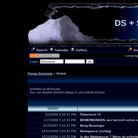
DS + 
Search
Calendar
Gallery
Au
Languag
Login:
Forum Overview
» Global
Activities of all forums.
You can disable Global-Listings in your Admin-Center.
added
3/3/2008 6:29:21 PM
Österreich <3
1/17/2008 5:12:23 PM
BEWERBUNGEN, wer hat sich schon un
8/15/2007 5:03:27 PM
Bong Bezwinger
12/12/2006 3:20:32 PM
Madagascar (richtig)
12/10/2006 1:41:35 PM
Is das Madagascar ? Wenn nit schreibt 