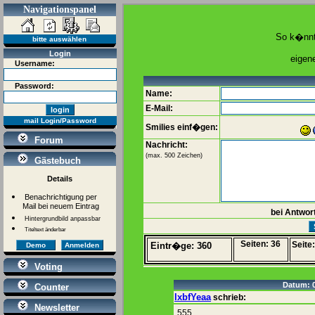
Navigationspanel
bitte auswählen
Login
Username:
Password:
mail Login/Password
Forum
Gästebuch
Details
Benachrichtigung per
Mail bei neuem Eintrag
Hintergrundbild anpassbar
Titeltext änderbar
Demo
Anmelden
Voting
Counter
Newsletter