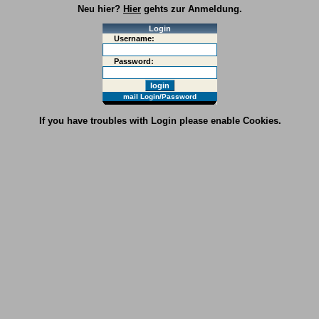
Neu hier?
Hier
gehts zur Anmeldung.
Login
Username:
Password:
mail Login/Password
If you have troubles with Login please enable Cookies.