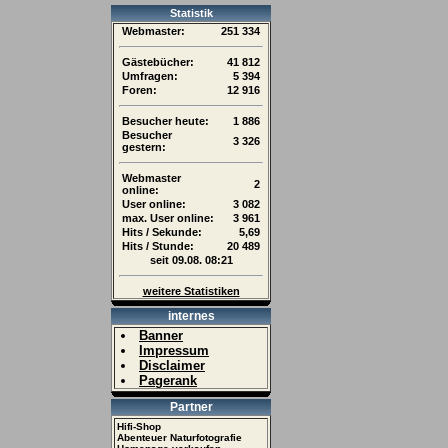
Statistik
Webmaster:
251 334
Gästebücher:
41 812
Umfragen:
5 394
Foren:
12 916
Besucher heute:
1 886
Besucher
3 326
gestern:
Webmaster
2
online:
User online:
3 082
max. User online:
3 961
Hits / Sekunde:
5,69
Hits / Stunde:
20 489
seit 09.08. 08:21
weitere Statistiken
internes
Banner
Impressum
Disclaimer
Pagerank
Partner
Hifi-Shop
Abenteuer Naturfotografie