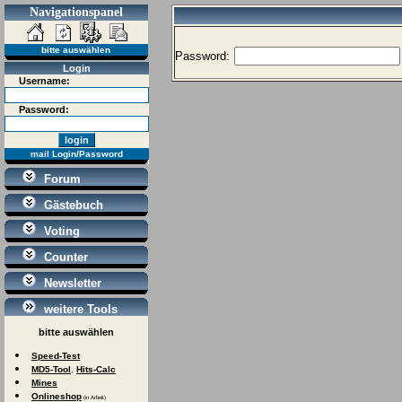
Navigationspanel
bitte auswählen
Password:
Login
Username:
Password:
mail Login/Password
Forum
Gästebuch
Voting
Counter
Newsletter
weitere Tools
bitte auswählen
Speed-Test
MD5-Tool
Hits-Calc
,
Mines
Onlineshop
(in Arbeit)