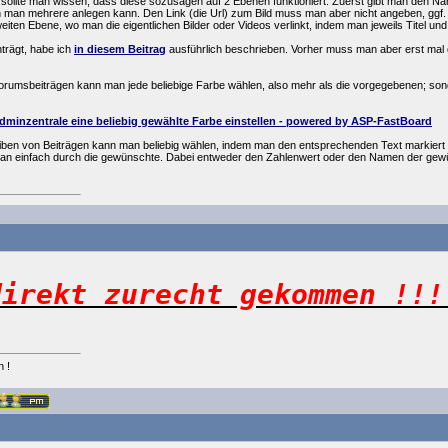
 sollte man wissen, dass diese sozusagen auf 2 Ebenen funktioniert. Zuerst gibt man den Na
n man mehrere anlegen kann. Den Link (die Url) zum Bild muss man aber nicht angeben, ggf. 
ten Ebene, wo man die eigentlichen Bilder oder Videos verlinkt, indem man jeweils Titel und B
trägt, habe ich
in diesem Beitrag
ausführlich beschrieben. Vorher muss man aber erst mal
in Forumsbeiträgen kann man jede beliebige Farbe wählen, also mehr als die vorgegebenen; s
dminzentrale eine beliebig gewählte Farbe einstellen - powered by ASP-FastBoard
eiben von Beiträgen kann man beliebig wählen, indem man den entsprechenden Text markiert 
man einfach durch die gewünschte. Dabei entweder den Zahlenwert oder den Namen der ge
direkt zurecht gekommen !!!
n !