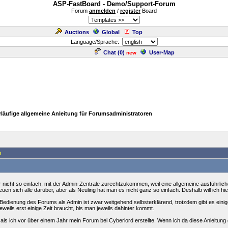
ASP-FastBoard - Demo/Support-Forum
Forum
anmelden
/
register
Board
Auctions
Global
Top
Language/Sprache:
Chat (
0
)
User-Map
new
rläufige allgemeine Anleitung für Forumsadministratoren
n
ar nicht so einfach, mit der Admin-Zentrale zurechtzukommen, weil eine allgemeine ausführli
reuen sich alle darüber, aber als Neuling hat man es nicht ganz so einfach. Deshalb will ich h
 Bedienung des Forums als Admin ist zwar weitgehend selbsterklärend, trotzdem gibt es eini
jeweils erst einige Zeit braucht, bis man jeweils dahinter kommt.
 als ich vor über einem Jahr mein Forum bei Cyberlord erstellte. Wenn ich da diese Anleitung