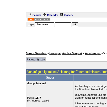
Search
Calendar
Gallery
Login:
Forum Overview
»
Homepagetools - Support
»
Anleitungen
» Vo
Pages: (
1
) [1]
»
Vorläufige allgemeine Anleitung für Forumsadministratore
Guest
Group:
blocked
Als Neuling ist es zuerst g
Fleiß weiterentwickelt, da f
Die Admin-Zentrale und die
Posts:
1877
ziemlich ratlos ist und man 
IP-Address: saved
Ich erinnere mich noch gut,
vonstatten gegangen.