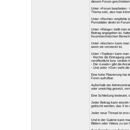
diesem Forum geschrieben we
Unter >Forum bearbeiten - 
Thema sein, also man könnte
Unter >Rechte< empfehle ic
Pornobilder direkt im Foru
Unter >Ränge< stellt man ei
Beitrag angegeben ist, halt
forumstechnischen Bereich i
Unter >löschen< kann man n
wenn sie versteckt ist.
Unter >Topliste< kann man s
- Rechts die Eintragung un
veröffentlicht bzw. verlinkt h
- Die >Leads< gibt die Anz
- Und unter >Out< steht die
Eine hohe Platzierung hat d
Foren aufrufbar.
Außerhalb der Adminzentral
oder unwichtig gesetzt, ve
Eine Schließung bedeutet, 
Jeder Beitrag kann einzeln 
gelöscht werden, das X ist
Jeder neue Thread ist erst 
Und in der Galerie kann man
Bildern oder Videos zu tun h