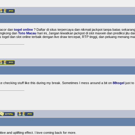
gacor dan
togel online
? Daftar di situs terpercaya dan nikmati jackpot tanpa batas sekaran
Hongkong dan
Toto Macau
hari ini, Jangan lewatkan jackpot di slot maxwin dan prediksi jitu
s togel dan slot online terbaik dengan live draw tercepat, RTP tinggi, dan peluang menang m
like checking stuff like this during my break. Sometimes I mess around a bit on
88togel
just to 
tive and uplifting effect. I love coming back for more.