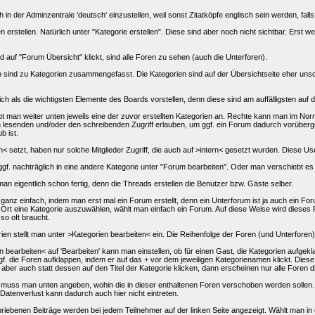
h in der Adminzentrale 'deutsch' einzustellen, weil sonst Zitatköpfe englisch sein werden, fal
erstellen. Natürlich unter "Kategorie erstellen". Diese sind aber noch nicht sichtbar. Erst w
uf "Forum Übersicht" klickt, sind alle Foren zu sehen (auch die Unterforen).
 sind zu Kategorien zusammengefasst. Die Kategorien sind auf der Übersichtseite eher uns
ich als die wichtigsten Elemente des Boards vorstellen, denn diese sind am auffälligsten auf 
bt man weiter unten jeweils eine der zuvor erstellten Kategorien an. Rechte kann man im Norma
n lesenden und/oder den schreibenden Zugriff erlauben, um ggf. ein Forum dadurch vorüberge
b ist.
 setzt, haben nur solche Mitglieder Zugriff, die auch auf >intern< gesetzt wurden. Diese Use
gf. nachträglich in eine andere Kategorie unter "Forum bearbeiten". Oder man verschiebt es
man eigentlich schon fertig, denn die Threads erstellen die Benutzer bzw. Gäste selber.
 ganz einfach, indem man erst mal ein Forum erstellt, denn ein Unterforum ist ja auch ein For
n Ort eine Kategorie auszuwählen, wählt man einfach ein Forum. Auf diese Weise wird dieses
 so oft braucht.
ien stellt man unter >Kategorien bearbeiten< ein. Die Reihenfolge der Foren (und Unterforen)
n bearbeiten< auf 'Bearbeiten' kann man einstellen, ob für einen Gast, die Kategorien aufge
ggf. die Foren aufklappen, indem er auf das + vor dem jeweiligen Kategorienamen klickt. Di
aber auch statt dessen auf den Titel der Kategorie klicken, dann erscheinen nur alle Foren di
, muss man unten angeben, wohin die in dieser enthaltenen Foren verschoben werden solle
Datenverlust kann dadurch auch hier nicht eintreten.
riebenen Beiträge werden bei jedem Teilnehmer auf der linken Seite angezeigt. Wählt man in 