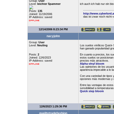
Group:
User
Level:
leichter Spammer
ich auch ich hab nur ein b
Posts:
135
http://www.cyberlord.
Joined: 11/19/2006
das ist zwar noch nicht 
IP-Address: saved
12/14/2006 8:23:34 PM
nacyjohn
Group:
User
Level:
Neuling
Los suelos vinílicos Quick
han ganado popularidad grac
Posts:
2
En cuanto a precios, los su
Joined: 12/6/2023
estos suelos se posicionan
IP-Address: saved
precios más atractivos.
Alpha vinyl bloom
Las opiniones de los usuari
apariencia impecable a lo la
Con una variedad de tipos y
opciones más modernas y mi
Entre las ventajas de estos
sensibilidad a temperaturas
Quick step bloom
12/6/2023 1:29:36 PM
qualitytradefashion