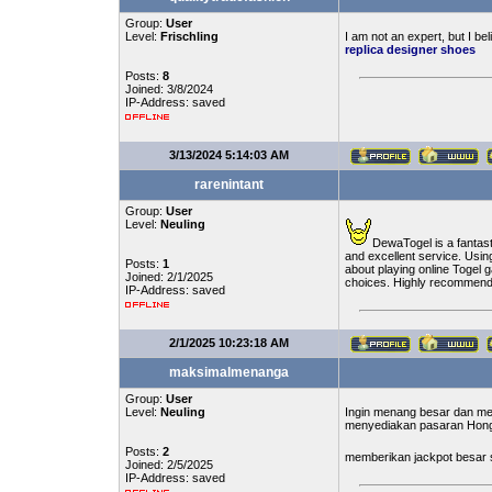
Group:
User
Level:
Frischling
I am not an expert, but I be
replica designer shoes
Posts:
8
Joined: 3/8/2024
IP-Address: saved
3/13/2024 5:14:03 AM
rarenintant
Group:
User
Level:
Neuling
DewaTogel is a fantasti
and excellent service. Usi
Posts:
1
about playing online Togel 
Joined: 2/1/2025
choices. Highly recommend
IP-Address: saved
2/1/2025 10:23:18 AM
maksimalmenanga
Group:
User
Level:
Neuling
Ingin menang besar dan me
menyediakan pasaran Hongko
Posts:
2
memberikan jackpot besar s
Joined: 2/5/2025
IP-Address: saved