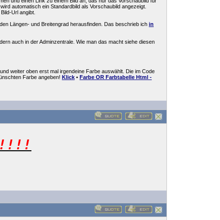
men und einen Link zu einem Bild an, das nur das Vorschaubild für
wird automatisch ein Standardbild als Vorschaubild angezeigt.
ild-Url angibt.
 den Längen- und Breitengrad herausfinden. Das beschrieb ich
in
ondern auch in der Adminzentrale. Wie man das macht siehe diesen
und weiter oben erst mal irgendeine Farbe auswählt. Die im Code
wünschten Farbe angeben!
Klick
•
Farbe OR Farbtabelle Html -
!!!!