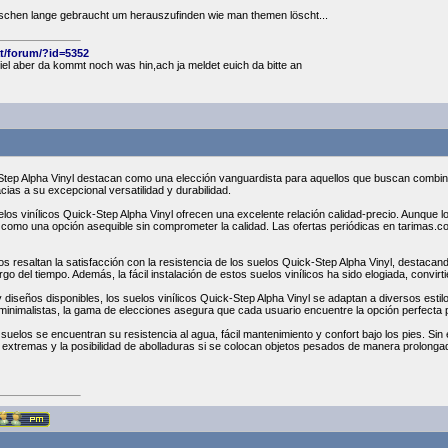
isschen lange gebraucht um herauszufinden wie man themen löscht...
at/forum/?id=5352
viel aber da kommt noch was hin,ach ja meldet euich da bitte an
-Step Alpha Vinyl destacan como una elección vanguardista para aquellos que buscan combina
ias a su excepcional versatilidad y durabilidad.
elos vinílicos Quick-Step Alpha Vinyl ofrecen una excelente relación calidad-precio. Aunque l
 como una opción asequible sin comprometer la calidad. Las ofertas periódicas en tarimas.c
os resaltan la satisfacción con la resistencia de los suelos Quick-Step Alpha Vinyl, destaca
rgo del tiempo. Además, la fácil instalación de estos suelos vinílicos ha sido elogiada, convi
 diseños disponibles, los suelos vinílicos Quick-Step Alpha Vinyl se adaptan a diversos esti
nimalistas, la gama de elecciones asegura que cada usuario encuentre la opción perfecta 
 suelos se encuentran su resistencia al agua, fácil mantenimiento y confort bajo los pies. S
 extremas y la posibilidad de abolladuras si se colocan objetos pesados de manera prolonga