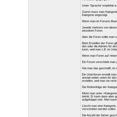
Unter 'Sprache' empfehle ic
Zuerst muss man Kategorien 
Kategorie angezeigt.
Wenn man im Forums-Board a
Jeweils mehrere von diesen
einzelnen Foren.
Aber die Foren sollte man s
Beim Erstellen der Foren gi
den oder die Admins für de
kann, weil man z.B. im Urlau
Wenn man Foren auf >intern<
Ein Forum verschiebt man g
Hat man das geschafft, ist 
Ein Unterforum erstellt man
anstatt weiter unten für de
erstellen, weil man sie nicht
Die Reihenfolge der Kategor
Klickt man unter >Kategorie
betritt. Er kann dann aber 
aufgeklappt sein. Man kann 
Löscht man eine Kategorie
verschoben werden sollen. 
Die Anzahl der bisher gesch