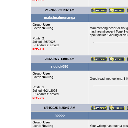
2/5/2025 7:11:32 AM
maksimalmenanga
Group:
User
Level:
Neuling
Mau menang besar di slot 
hasil resmi seperti Togel 
spektakuler, Gabung di situ
Posts:
2
Joined: 2/5/2025
IP-Address: saved
2/5/2025 7:14:05 AM
riddick090
Group:
User
Level:
Neuling
Good read, not too long. I 
Posts:
1
Joined: 6/24/2025
IP-Address: saved
6/24/2025 4:25:47 AM
hbbbp
Group:
User
Level:
Neuling
Your writing has such a posi