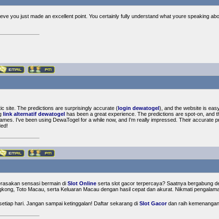
lieve you just made an excellent point. You certainly fully understand what youre speaking abou
c site. The predictions are surprisingly accurate (
login dewatogel
), and the website is eas
ng
link alternatif dewatogel
has been a great experience. The predictions are spot-on, and the
games. I’ve been using DewaTogel for a while now, and I’m really impressed. Their accurate p
ed!
rasakan sensasi bermain di
Slot Online
serta slot gacor terpercaya? Saatnya bergabung d
ng, Toto Macau, serta Keluaran Macau dengan hasil cepat dan akurat. Nikmati pengalaman b
etiap hari. Jangan sampai ketinggalan! Daftar sekarang di
Slot Gacor
dan raih kemenangan