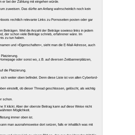
n er bei der Zählung mit eingehen würde.
rum zuweisen. Das dürfte am Anfang wahrscheinlich noch kein
oots rechtlich relevante Links zu Pornoseiten posten oder gar
n Beiträgen. Weil die Anzahl der Beiträge sowieso links in jedem
nd, der schon viele Beiträge schrieb, erfahrener wäre. Im
hts zu tun haben.
rnamen und >Eigenschaften<, sieht man die E-Mail-Adresse, auch
 Platzierung.
 Homepage oder sonst wo, z.B. auf diversen Zeitbannerplätzen,
uf die Platzierung.
ich weiter oben befindet. Denn diese Liste ist von allen Cyberlord-
 einstellt, ob dieser Thread geschlossen, gelöscht, als wichtig
er schon.
 X klickt. Aber der oberste Beitrag kann auf diese Weise nicht
rwähnten Möglichkeit.
listung immer oben ist.
kann man ausnahmsweise dort setzen, falls er inhaltlich was mit