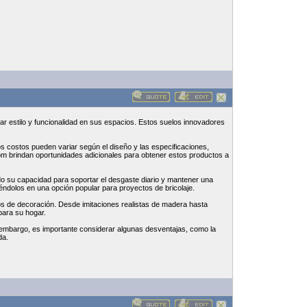
r estilo y funcionalidad en sus espacios. Estos suelos innovadores
os costos pueden variar según el diseño y las especificaciones,
om brindan oportunidades adicionales para obtener estos productos a
ndo su capacidad para soportar el desgaste diario y mantener una
rtiéndolos en una opción popular para proyectos de bricolaje.
los de decoración. Desde imitaciones realistas de madera hasta
para su hogar.
in embargo, es importante considerar algunas desventajas, como la
da.