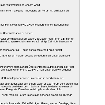
ls man "automatisch erkennen" wählt.
enn in einer Kategorie mindestens ein Forum ist, wird auch die
cheinbar. Sie wirken wie Zwischenüberschriften zwischen den
der Übersichtsseite zu sehen.
lfall so eingestellt sein lassen, ggf. kann man Foren z.B. nur für
hend zu sperren, falls man es z.B. einige Zeit nicht überwachen
r haben aber i.d.R. auch auf nichtinterne Foren Zugriff.
 z.B. unter ein Forum, sodass es dadurch ein Unterforum wird.
um und wird auch auf der Übersichtsseite auffällig angezeigt. Aber
 Forum zum Unterforum. I.d.R wird man Unterforen viel seltener
 stellt man logischerweise unter >Forum bearbeiten< ein.
klappt oder zugeklappt sein sollen, wenn er das Forum zum ersten mal
ese Kategorie wird dann beim nächsten Besuch wieder automatisch
eser Kategorie. Einen Merkeffekt gibt es da aber nicht.
n. Löscht man ein Forum, muss man angeben, wohin die Threads
der Adminzentrale >Keine Beiträge zählen<, werden Beiträge, die in