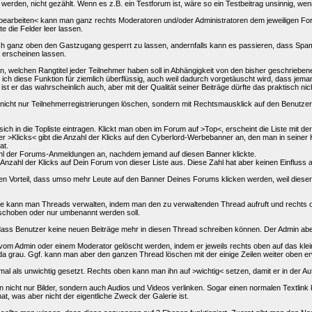
rden, nicht gezählt. Wenn es z.B. ein Testforum ist, wäre so ein Testbeitrag unsinnig, wen
bearbeiten< kann man ganz rechts Moderatoren und/oder Administratoren dem jeweiligen Fo
 die Felder leer lassen.
h ganz oben den Gastzugang gesperrt zu lassen, andernfalls kann es passieren, dass Spamb
m erscheinen lassen.
n, welchen Rangtitel jeder Teilnehmer haben soll in Abhängigkeit von den bisher geschriebene
e ich diese Funktion für ziemlich überflüssig, auch weil dadurch vorgetäuscht wird, dass jema
st er das wahrscheinlich auch, aber mit der Qualität seiner Beiträge dürfte das praktisch nic
icht nur Teilnehmerregistrierungen löschen, sondern mit Rechtsmausklick auf den Benutze
ich in die Topliste eintragen. Klickt man oben im Forum auf >Top<, erscheint die Liste mit der
ter >Klicks< gibt die Anzahl der Klicks auf den Cyberlord-Werbebanner an, den man in seiner
at.
ahl der Forums-Anmeldungen an, nachdem jemand auf diesen Banner klickte.
 Anzahl der Klicks auf Dein Forum von dieser Liste aus. Diese Zahl hat aber keinen Einfluss a
en Vorteil, dass umso mehr Leute auf den Banner Deines Forums klicken werden, weil dieser s
e kann man Threads verwalten, indem man den zu verwaltenden Thread aufruft und rechts oben
rschoben oder nur umbenannt werden soll.
dass Benutzer keine neuen Beiträge mehr in diesen Thread schreiben können. Der Admin ab
vom Admin oder einem Moderator gelöscht werden, indem er jeweils rechts oben auf das kleine
 da grau. Ggf. kann man aber den ganzen Thread löschen mit der einige Zeilen weiter oben e
mal als unwichtig gesetzt. Rechts oben kann man ihn auf >wichtig< setzen, damit er in der Auf
 nicht nur Bilder, sondern auch Audios und Videos verlinken. Sogar einen normalen Textlink 
at, was aber nicht der eigentliche Zweck der Galerie ist.