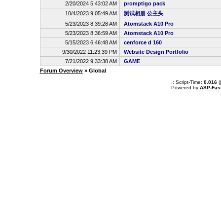
2/20/2024 5:43:02 AM
promptigo pack
10/4/2023 9:05:49 AM
测试相册 公主头
5/23/2023 8:39:28 AM
Atomstack A10 Pro
5/23/2023 8:36:59 AM
Atomstack A10 Pro
5/15/2023 6:46:48 AM
cenforce d 160
9/30/2022 11:23:39 PM
Website Design Portfolio
7/21/2022 9:33:38 AM
GAME
Forum Overview
» Global
.: Script-Time:
0.016
|
Powered by
ASP-Fas