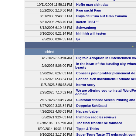
10/11/2006 11:59:11 PM
Hoffe man sieht das
10/2/2006 2:18:50 PM
Paar sucht Paar
8/31/2006 9:48:37 PM
Playa del Cura auf Gran Canaria
8/31/2006 2:53:40 PM
karten TEST^^
8/12/2006 6:10:48 PM
Schwanberg
8/10/2006 8:21:14 PM
hhhhhh will testen
7/5/2006 8:04:55 PM
tja
.:
added
4/6/2026 8:53:04 AM
Digitale Adoption in Unternehmen vo
In the heart of the bustling city, whe
2/9/2026 8:06:00 PM
beauty
1/20/2026 6:37:03 PM
Conseils pour profiter pleinement de
10/2/2025 6:33:34 PM
Lohnen sich individuelle Formate be
11/3/2023 3:50:36 AM
horror story
We are offering you to install WordP
2/25/2023 7:13:52 PM
domain.
2/16/2023 8:54:17 AM
Customizations: Screen Printing and
6/27/2022 3:33:34 PM
Doppelte Schlüssel
4/26/2022 4:08:03 PM
Hausaufgaben
6/5/2021 9:24:03 PM
triathlon saddles reviews
10/28/2015 11:57:01 AM
The final frontier he founded
8/20/2014 10:31:42 PM
Tipps & Tricks
9/10/2012 3:17:10 PM
Super Teure Taste (T) gebraucht vom