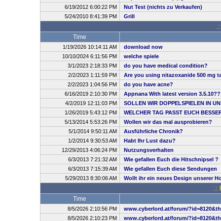
6/19/2012 6:00:22 PM
Nut Test (nichts zu Verkaufen)
5/24/2010 8:41:39 PM
Grill
.
Time
1/19/2026 10:14:11 AM
download now
10/10/2024 6:11:56 PM
welche spiele
3/1/2023 2:18:33 PM
do you have medical condition?
2/2/2023 1:11:59 PM
Are you using nitazoxanide 500 mg ta
2/2/2023 1:04:56 PM
do you have acne?
6/16/2019 2:10:30 PM
Appnana With latest version 3.5.10??
4/2/2019 12:11:03 PM
SOLLEN WIR DOPPELSPIELEN IN UN
1/26/2019 5:43:12 PM
WELCHER TAG PASST EUCH BESSE
5/13/2014 5:53:26 PM
Wollen wir das mal ausprobieren?
5/1/2014 9:50:11 AM
Ausführliche Chronik?
1/2/2014 9:30:53 AM
Habt Ihr Lust dazu?
12/29/2013 4:06:24 PM
Nutzungsverhalten
6/3/2013 7:21:32 AM
Wie gefallen Euch die Hitschnipsel ?
6/3/2013 7:15:39 AM
Wie gefallen Euch diese Sendungen
5/29/2013 8:30:06 AM
Wollt ihr ein neues Design unserer 
.:
Time
8/5/2026 2:10:56 PM
www.cyberlord.at/forum/?id=8120&t
8/5/2026 2:10:23 PM
www.cyberlord.at/forum/?id=8120&t