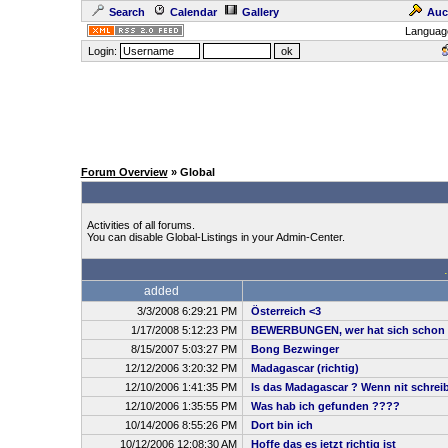
Search
Calendar
Gallery
Auc
Languag
Login:
Forum Overview
» Global
Activities of all forums.
You can disable Global-Listings in your Admin-Center.
added
3/3/2008 6:29:21 PM
Österreich <3
1/17/2008 5:12:23 PM
BEWERBUNGEN, wer hat sich schon 
8/15/2007 5:03:27 PM
Bong Bezwinger
12/12/2006 3:20:32 PM
Madagascar (richtig)
12/10/2006 1:41:35 PM
Is das Madagascar ? Wenn nit schreibt
12/10/2006 1:35:55 PM
Was hab ich gefunden ????
10/14/2006 8:55:26 PM
Dort bin ich
10/12/2006 12:08:30 AM
Hoffe das es jetzt richtig ist