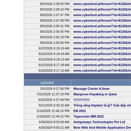
8/5/2026 2:09:55 PM
www.cyberlord.at/forum/?id=8120&t
8/5/2026 2:09:24 PM
www.cyberlord.at/forum/?id=8120&t
8/5/2026 2:07:47 PM
www.cyberlord.at/forum/?id=8120&t
8/5/2026 2:07:08 PM
www.cyberlord.at/forum/?id=8120&t
8/5/2026 2:06:31 PM
www.cyberlord.at/forum/?id=8120&t
8/5/2026 2:05:55 PM
www.cyberlord.at/forum/?id=8120&t
8/5/2026 2:05:18 PM
www.cyberlord.at/forum/?id=8120&t
8/5/2026 2:00:56 PM
www.cyberlord.at/forum/?id=8120&t
6/22/2026 8:19:19 AM
www.cyberlord.at/forum/?id=8120&t
6/22/2026 8:18:44 AM
www.cyberlord.at/forum/?id=8120&t
6/22/2026 8:18:13 AM
www.cyberlord.at/forum/?id=8120&t
6/22/2026 8:17:39 AM
www.cyberlord.at/forum/?id=8120&t
6/22/2026 8:17:12 AM
www.cyberlord.at/forum/?id=8120&t
.:
updated
2/5/2026 8:27:06 PM
Massage Center AJman
7/22/2025 12:37:19 PM
Mangrove Kayaking in Qatar
5/25/2025 4:27:49 PM
!!!!!!!!!!!!!!
5/21/2025 6:33:15 AM
Trồng răng Implant là gì? Giải đáp ch
1/16/2025 12:46:10 PM
EM 2021
1/16/2025 12:44:22 PM
Tipprunde WM 2022
4/26/2024 8:02:00 AM
Amigoways Technologies Pvt Ltd
4/26/2024 8:00:21 AM
Best Web And Mobile Application D