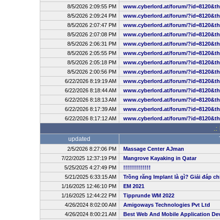
8/5/2026 2:09:55 PM
www.cyberlord.at/forum/?id=8120&t
8/5/2026 2:09:24 PM
www.cyberlord.at/forum/?id=8120&t
8/5/2026 2:07:47 PM
www.cyberlord.at/forum/?id=8120&t
8/5/2026 2:07:08 PM
www.cyberlord.at/forum/?id=8120&t
8/5/2026 2:06:31 PM
www.cyberlord.at/forum/?id=8120&t
8/5/2026 2:05:55 PM
www.cyberlord.at/forum/?id=8120&t
8/5/2026 2:05:18 PM
www.cyberlord.at/forum/?id=8120&t
8/5/2026 2:00:56 PM
www.cyberlord.at/forum/?id=8120&t
6/22/2026 8:19:19 AM
www.cyberlord.at/forum/?id=8120&t
6/22/2026 8:18:44 AM
www.cyberlord.at/forum/?id=8120&t
6/22/2026 8:18:13 AM
www.cyberlord.at/forum/?id=8120&t
6/22/2026 8:17:39 AM
www.cyberlord.at/forum/?id=8120&t
6/22/2026 8:17:12 AM
www.cyberlord.at/forum/?id=8120&t
.:
updated
2/5/2026 8:27:06 PM
Massage Center AJman
7/22/2025 12:37:19 PM
Mangrove Kayaking in Qatar
5/25/2025 4:27:49 PM
!!!!!!!!!!!!!!
5/21/2025 6:33:15 AM
Trồng răng Implant là gì? Giải đáp ch
1/16/2025 12:46:10 PM
EM 2021
1/16/2025 12:44:22 PM
Tipprunde WM 2022
4/26/2024 8:02:00 AM
Amigoways Technologies Pvt Ltd
4/26/2024 8:00:21 AM
Best Web And Mobile Application D