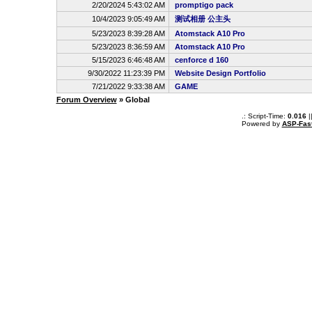
2/20/2024 5:43:02 AM
promptigo pack
10/4/2023 9:05:49 AM
测试相册 公主头
5/23/2023 8:39:28 AM
Atomstack A10 Pro
5/23/2023 8:36:59 AM
Atomstack A10 Pro
5/15/2023 6:46:48 AM
cenforce d 160
9/30/2022 11:23:39 PM
Website Design Portfolio
7/21/2022 9:33:38 AM
GAME
Forum Overview
» Global
.: Script-Time:
0.016
|
Powered by
ASP-Fas