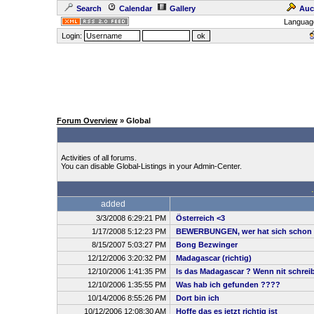
Search
Calendar
Gallery
Auc
Languag
Login:
Forum Overview
» Global
Activities of all forums.
You can disable Global-Listings in your Admin-Center.
added
3/3/2008 6:29:21 PM
Österreich <3
1/17/2008 5:12:23 PM
BEWERBUNGEN, wer hat sich schon 
8/15/2007 5:03:27 PM
Bong Bezwinger
12/12/2006 3:20:32 PM
Madagascar (richtig)
12/10/2006 1:41:35 PM
Is das Madagascar ? Wenn nit schreibt
12/10/2006 1:35:55 PM
Was hab ich gefunden ????
10/14/2006 8:55:26 PM
Dort bin ich
10/12/2006 12:08:30 AM
Hoffe das es jetzt richtig ist