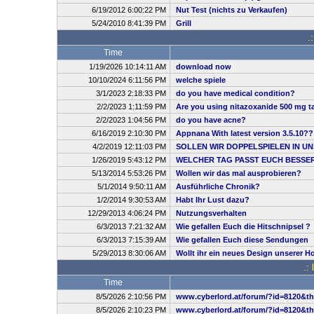
6/19/2012 6:00:22 PM
Nut Test (nichts zu Verkaufen)
5/24/2010 8:41:39 PM
Grill
.
Time
1/19/2026 10:14:11 AM
download now
10/10/2024 6:11:56 PM
welche spiele
3/1/2023 2:18:33 PM
do you have medical condition?
2/2/2023 1:11:59 PM
Are you using nitazoxanide 500 mg ta
2/2/2023 1:04:56 PM
do you have acne?
6/16/2019 2:10:30 PM
Appnana With latest version 3.5.10??
4/2/2019 12:11:03 PM
SOLLEN WIR DOPPELSPIELEN IN UN
1/26/2019 5:43:12 PM
WELCHER TAG PASST EUCH BESSE
5/13/2014 5:53:26 PM
Wollen wir das mal ausprobieren?
5/1/2014 9:50:11 AM
Ausführliche Chronik?
1/2/2014 9:30:53 AM
Habt Ihr Lust dazu?
12/29/2013 4:06:24 PM
Nutzungsverhalten
6/3/2013 7:21:32 AM
Wie gefallen Euch die Hitschnipsel ?
6/3/2013 7:15:39 AM
Wie gefallen Euch diese Sendungen
5/29/2013 8:30:06 AM
Wollt ihr ein neues Design unserer 
.:
Time
8/5/2026 2:10:56 PM
www.cyberlord.at/forum/?id=8120&t
8/5/2026 2:10:23 PM
www.cyberlord.at/forum/?id=8120&t