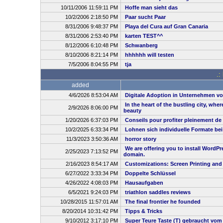
10/11/2006 11:59:11 PM
Hoffe man sieht das
10/2/2006 2:18:50 PM
Paar sucht Paar
8/31/2006 9:48:37 PM
Playa del Cura auf Gran Canaria
8/31/2006 2:53:40 PM
karten TEST^^
8/12/2006 6:10:48 PM
Schwanberg
8/10/2006 8:21:14 PM
hhhhhh will testen
7/5/2006 8:04:55 PM
tja
.:
added
4/6/2026 8:53:04 AM
Digitale Adoption in Unternehmen vo
In the heart of the bustling city, whe
2/9/2026 8:06:00 PM
beauty
1/20/2026 6:37:03 PM
Conseils pour profiter pleinement de
10/2/2025 6:33:34 PM
Lohnen sich individuelle Formate be
11/3/2023 3:50:36 AM
horror story
We are offering you to install WordP
2/25/2023 7:13:52 PM
domain.
2/16/2023 8:54:17 AM
Customizations: Screen Printing and
6/27/2022 3:33:34 PM
Doppelte Schlüssel
4/26/2022 4:08:03 PM
Hausaufgaben
6/5/2021 9:24:03 PM
triathlon saddles reviews
10/28/2015 11:57:01 AM
The final frontier he founded
8/20/2014 10:31:42 PM
Tipps & Tricks
9/10/2012 3:17:10 PM
Super Teure Taste (T) gebraucht vom