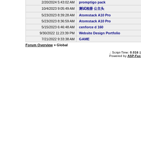
2/20/2024 5:43:02 AM
promptigo pack
10/4/2023 9:05:49 AM
测试相册 公主头
5/23/2023 8:39:28 AM
Atomstack A10 Pro
5/23/2023 8:36:59 AM
Atomstack A10 Pro
5/15/2023 6:46:48 AM
cenforce d 160
9/30/2022 11:23:39 PM
Website Design Portfolio
7/21/2022 9:33:38 AM
GAME
Forum Overview
» Global
.: Script-Time:
0.016
|
Powered by
ASP-Fas