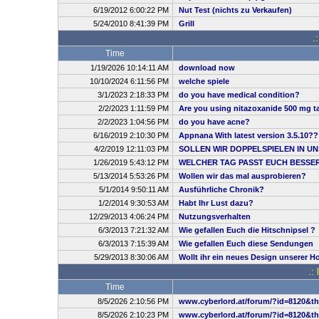
6/19/2012 6:00:22 PM
Nut Test (nichts zu Verkaufen)
5/24/2010 8:41:39 PM
Grill
.
Time
1/19/2026 10:14:11 AM
download now
10/10/2024 6:11:56 PM
welche spiele
3/1/2023 2:18:33 PM
do you have medical condition?
2/2/2023 1:11:59 PM
Are you using nitazoxanide 500 mg ta
2/2/2023 1:04:56 PM
do you have acne?
6/16/2019 2:10:30 PM
Appnana With latest version 3.5.10??
4/2/2019 12:11:03 PM
SOLLEN WIR DOPPELSPIELEN IN UN
1/26/2019 5:43:12 PM
WELCHER TAG PASST EUCH BESSE
5/13/2014 5:53:26 PM
Wollen wir das mal ausprobieren?
5/1/2014 9:50:11 AM
Ausführliche Chronik?
1/2/2014 9:30:53 AM
Habt Ihr Lust dazu?
12/29/2013 4:06:24 PM
Nutzungsverhalten
6/3/2013 7:21:32 AM
Wie gefallen Euch die Hitschnipsel ?
6/3/2013 7:15:39 AM
Wie gefallen Euch diese Sendungen
5/29/2013 8:30:06 AM
Wollt ihr ein neues Design unserer 
.:
Time
8/5/2026 2:10:56 PM
www.cyberlord.at/forum/?id=8120&t
8/5/2026 2:10:23 PM
www.cyberlord.at/forum/?id=8120&t