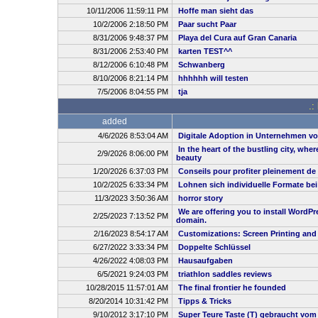
10/11/2006 11:59:11 PM
Hoffe man sieht das
10/2/2006 2:18:50 PM
Paar sucht Paar
8/31/2006 9:48:37 PM
Playa del Cura auf Gran Canaria
8/31/2006 2:53:40 PM
karten TEST^^
8/12/2006 6:10:48 PM
Schwanberg
8/10/2006 8:21:14 PM
hhhhhh will testen
7/5/2006 8:04:55 PM
tja
.:
added
4/6/2026 8:53:04 AM
Digitale Adoption in Unternehmen vo
In the heart of the bustling city, whe
2/9/2026 8:06:00 PM
beauty
1/20/2026 6:37:03 PM
Conseils pour profiter pleinement de
10/2/2025 6:33:34 PM
Lohnen sich individuelle Formate be
11/3/2023 3:50:36 AM
horror story
We are offering you to install WordP
2/25/2023 7:13:52 PM
domain.
2/16/2023 8:54:17 AM
Customizations: Screen Printing and
6/27/2022 3:33:34 PM
Doppelte Schlüssel
4/26/2022 4:08:03 PM
Hausaufgaben
6/5/2021 9:24:03 PM
triathlon saddles reviews
10/28/2015 11:57:01 AM
The final frontier he founded
8/20/2014 10:31:42 PM
Tipps & Tricks
9/10/2012 3:17:10 PM
Super Teure Taste (T) gebraucht vom