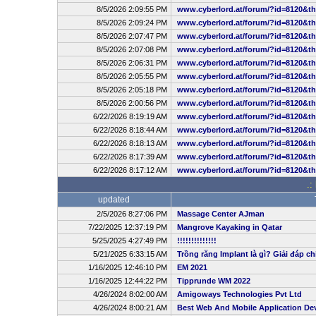
8/5/2026 2:09:55 PM
www.cyberlord.at/forum/?id=8120&t
8/5/2026 2:09:24 PM
www.cyberlord.at/forum/?id=8120&t
8/5/2026 2:07:47 PM
www.cyberlord.at/forum/?id=8120&t
8/5/2026 2:07:08 PM
www.cyberlord.at/forum/?id=8120&t
8/5/2026 2:06:31 PM
www.cyberlord.at/forum/?id=8120&t
8/5/2026 2:05:55 PM
www.cyberlord.at/forum/?id=8120&t
8/5/2026 2:05:18 PM
www.cyberlord.at/forum/?id=8120&t
8/5/2026 2:00:56 PM
www.cyberlord.at/forum/?id=8120&t
6/22/2026 8:19:19 AM
www.cyberlord.at/forum/?id=8120&t
6/22/2026 8:18:44 AM
www.cyberlord.at/forum/?id=8120&t
6/22/2026 8:18:13 AM
www.cyberlord.at/forum/?id=8120&t
6/22/2026 8:17:39 AM
www.cyberlord.at/forum/?id=8120&t
6/22/2026 8:17:12 AM
www.cyberlord.at/forum/?id=8120&t
.:
updated
2/5/2026 8:27:06 PM
Massage Center AJman
7/22/2025 12:37:19 PM
Mangrove Kayaking in Qatar
5/25/2025 4:27:49 PM
!!!!!!!!!!!!!!
5/21/2025 6:33:15 AM
Trồng răng Implant là gì? Giải đáp ch
1/16/2025 12:46:10 PM
EM 2021
1/16/2025 12:44:22 PM
Tipprunde WM 2022
4/26/2024 8:02:00 AM
Amigoways Technologies Pvt Ltd
4/26/2024 8:00:21 AM
Best Web And Mobile Application D