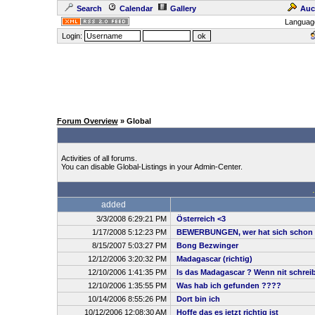
Search
Calendar
Gallery
Auc
Languag
Login:
Forum Overview
» Global
Activities of all forums.
You can disable Global-Listings in your Admin-Center.
added
3/3/2008 6:29:21 PM
Österreich <3
1/17/2008 5:12:23 PM
BEWERBUNGEN, wer hat sich schon 
8/15/2007 5:03:27 PM
Bong Bezwinger
12/12/2006 3:20:32 PM
Madagascar (richtig)
12/10/2006 1:41:35 PM
Is das Madagascar ? Wenn nit schreibt
12/10/2006 1:35:55 PM
Was hab ich gefunden ????
10/14/2006 8:55:26 PM
Dort bin ich
10/12/2006 12:08:30 AM
Hoffe das es jetzt richtig ist