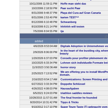
10/11/2006 11:59:11 PM
Hoffe man sieht das
10/2/2006 2:18:50 PM
Paar sucht Paar
8/31/2006 9:48:37 PM
Playa del Cura auf Gran Canaria
8/31/2006 2:53:40 PM
karten TEST^^
8/12/2006 6:10:48 PM
Schwanberg
8/10/2006 8:21:14 PM
hhhhhh will testen
7/5/2006 8:04:55 PM
tja
.:
added
4/6/2026 8:53:04 AM
Digitale Adoption in Unternehmen vo
In the heart of the bustling city, whe
2/9/2026 8:06:00 PM
beauty
1/20/2026 6:37:03 PM
Conseils pour profiter pleinement de
10/2/2025 6:33:34 PM
Lohnen sich individuelle Formate be
11/3/2023 3:50:36 AM
horror story
We are offering you to install WordP
2/25/2023 7:13:52 PM
domain.
2/16/2023 8:54:17 AM
Customizations: Screen Printing and
6/27/2022 3:33:34 PM
Doppelte Schlüssel
4/26/2022 4:08:03 PM
Hausaufgaben
6/5/2021 9:24:03 PM
triathlon saddles reviews
10/28/2015 11:57:01 AM
The final frontier he founded
8/20/2014 10:31:42 PM
Tipps & Tricks
9/10/2012 3:17:10 PM
Super Teure Taste (T) gebraucht vom