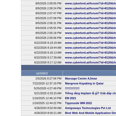
8/5/2026 2:09:55 PM
www.cyberlord.at/forum/?id=8120&t
8/5/2026 2:09:24 PM
www.cyberlord.at/forum/?id=8120&t
8/5/2026 2:07:47 PM
www.cyberlord.at/forum/?id=8120&t
8/5/2026 2:07:08 PM
www.cyberlord.at/forum/?id=8120&t
8/5/2026 2:06:31 PM
www.cyberlord.at/forum/?id=8120&t
8/5/2026 2:05:55 PM
www.cyberlord.at/forum/?id=8120&t
8/5/2026 2:05:18 PM
www.cyberlord.at/forum/?id=8120&t
8/5/2026 2:00:56 PM
www.cyberlord.at/forum/?id=8120&t
6/22/2026 8:19:19 AM
www.cyberlord.at/forum/?id=8120&t
6/22/2026 8:18:44 AM
www.cyberlord.at/forum/?id=8120&t
6/22/2026 8:18:13 AM
www.cyberlord.at/forum/?id=8120&t
6/22/2026 8:17:39 AM
www.cyberlord.at/forum/?id=8120&t
6/22/2026 8:17:12 AM
www.cyberlord.at/forum/?id=8120&t
.:
updated
2/5/2026 8:27:06 PM
Massage Center AJman
7/22/2025 12:37:19 PM
Mangrove Kayaking in Qatar
5/25/2025 4:27:49 PM
!!!!!!!!!!!!!!
5/21/2025 6:33:15 AM
Trồng răng Implant là gì? Giải đáp ch
1/16/2025 12:46:10 PM
EM 2021
1/16/2025 12:44:22 PM
Tipprunde WM 2022
4/26/2024 8:02:00 AM
Amigoways Technologies Pvt Ltd
4/26/2024 8:00:21 AM
Best Web And Mobile Application D