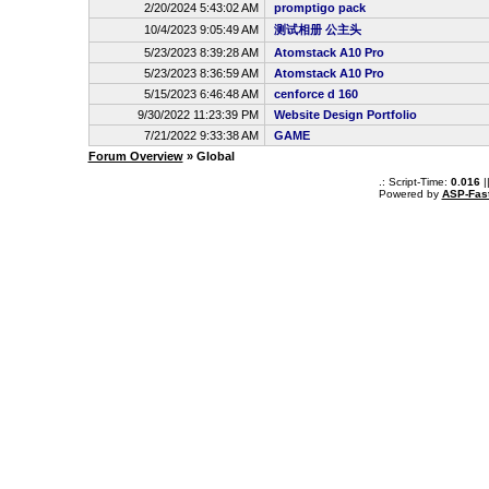
2/20/2024 5:43:02 AM
promptigo pack
10/4/2023 9:05:49 AM
测试相册 公主头
5/23/2023 8:39:28 AM
Atomstack A10 Pro
5/23/2023 8:36:59 AM
Atomstack A10 Pro
5/15/2023 6:46:48 AM
cenforce d 160
9/30/2022 11:23:39 PM
Website Design Portfolio
7/21/2022 9:33:38 AM
GAME
Forum Overview
» Global
.: Script-Time:
0.016
|
Powered by
ASP-Fas