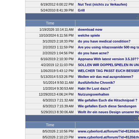
6/19/2012 6:00:22 PM
Nut Test (nichts zu Verkaufen)
5/24/2010 8:41:39 PM
Grill
.
Time
1/19/2026 10:14:11 AM
download now
10/10/2024 6:11:56 PM
welche spiele
3/1/2023 2:18:33 PM
do you have medical condition?
2/2/2023 1:11:59 PM
Are you using nitazoxanide 500 mg ta
2/2/2023 1:04:56 PM
do you have acne?
6/16/2019 2:10:30 PM
Appnana With latest version 3.5.10??
4/2/2019 12:11:03 PM
SOLLEN WIR DOPPELSPIELEN IN UN
1/26/2019 5:43:12 PM
WELCHER TAG PASST EUCH BESSE
5/13/2014 5:53:26 PM
Wollen wir das mal ausprobieren?
5/1/2014 9:50:11 AM
Ausführliche Chronik?
1/2/2014 9:30:53 AM
Habt Ihr Lust dazu?
12/29/2013 4:06:24 PM
Nutzungsverhalten
6/3/2013 7:21:32 AM
Wie gefallen Euch die Hitschnipsel ?
6/3/2013 7:15:39 AM
Wie gefallen Euch diese Sendungen
5/29/2013 8:30:06 AM
Wollt ihr ein neues Design unserer 
.:
Time
8/5/2026 2:10:56 PM
www.cyberlord.at/forum/?id=8120&t
8/5/2026 2:10:23 PM
www.cyberlord.at/forum/?id=8120&t