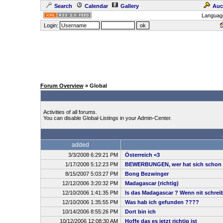
Search
Calendar
Gallery
Auc
Languag
Login:
Forum Overview
» Global
Activities of all forums.
You can disable Global-Listings in your Admin-Center.
added
3/3/2008 6:29:21 PM
Österreich <3
1/17/2008 5:12:23 PM
BEWERBUNGEN, wer hat sich schon 
8/15/2007 5:03:27 PM
Bong Bezwinger
12/12/2006 3:20:32 PM
Madagascar (richtig)
12/10/2006 1:41:35 PM
Is das Madagascar ? Wenn nit schreibt
12/10/2006 1:35:55 PM
Was hab ich gefunden ????
10/14/2006 8:55:26 PM
Dort bin ich
10/12/2006 12:08:30 AM
Hoffe das es jetzt richtig ist