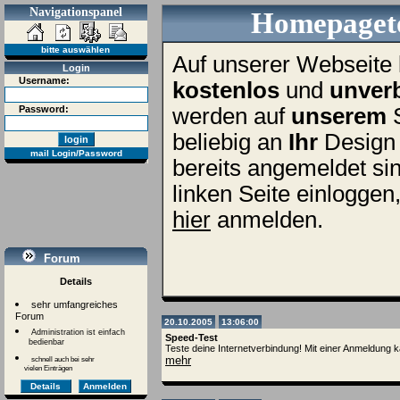
Navigationspanel
Homepageto
bitte auswählen
Auf unserer Webseite 
Login
Username:
kostenlos
und
unverb
Password:
werden auf
unserem
S
beliebig an
Ihr
Design 
mail Login/Password
bereits angemeldet sin
linken Seite einloggen
hier
anmelden.
Forum
Details
sehr umfangreiches
Forum
20.10.2005
13:06:00
Administration ist einfach
Speed-Test
bedienbar
Teste deine Internetverbindung! Mit einer Anmeldung 
mehr
schnell auch bei sehr
vielen Einträgen
Details
Anmelden