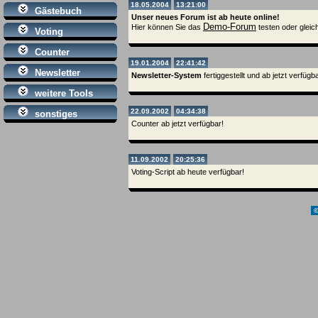
18.05.2004
13:21:00
Gästebuch
Unser neues Forum ist ab heute online!
Demo-Forum
Hier können Sie das
testen oder gleic
Voting
Counter
19.01.2004
22:41:42
Newsletter
Newsletter-System
fertiggestellt und ab jetzt verfügba
weitere Tools
22.09.2002
04:34:38
sonstiges
Counter ab jetzt verfügbar!
11.09.2002
20:25:36
Voting-Script ab heute verfügbar!
©