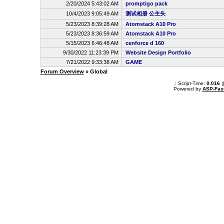
2/20/2024 5:43:02 AM
promptigo pack
10/4/2023 9:05:49 AM
测试相册 公主头
5/23/2023 8:39:28 AM
Atomstack A10 Pro
5/23/2023 8:36:59 AM
Atomstack A10 Pro
5/15/2023 6:46:48 AM
cenforce d 160
9/30/2022 11:23:39 PM
Website Design Portfolio
7/21/2022 9:33:38 AM
GAME
Forum Overview
» Global
.: Script-Time:
0.016
|
Powered by
ASP-Fas