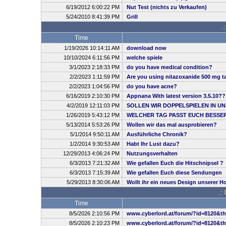
6/19/2012 6:00:22 PM
Nut Test (nichts zu Verkaufen)
5/24/2010 8:41:39 PM
Grill
.
Time
1/19/2026 10:14:11 AM
download now
10/10/2024 6:11:56 PM
welche spiele
3/1/2023 2:18:33 PM
do you have medical condition?
2/2/2023 1:11:59 PM
Are you using nitazoxanide 500 mg ta
2/2/2023 1:04:56 PM
do you have acne?
6/16/2019 2:10:30 PM
Appnana With latest version 3.5.10??
4/2/2019 12:11:03 PM
SOLLEN WIR DOPPELSPIELEN IN UN
1/26/2019 5:43:12 PM
WELCHER TAG PASST EUCH BESSE
5/13/2014 5:53:26 PM
Wollen wir das mal ausprobieren?
5/1/2014 9:50:11 AM
Ausführliche Chronik?
1/2/2014 9:30:53 AM
Habt Ihr Lust dazu?
12/29/2013 4:06:24 PM
Nutzungsverhalten
6/3/2013 7:21:32 AM
Wie gefallen Euch die Hitschnipsel ?
6/3/2013 7:15:39 AM
Wie gefallen Euch diese Sendungen
5/29/2013 8:30:06 AM
Wollt ihr ein neues Design unserer 
.:
Time
8/5/2026 2:10:56 PM
www.cyberlord.at/forum/?id=8120&t
8/5/2026 2:10:23 PM
www.cyberlord.at/forum/?id=8120&t