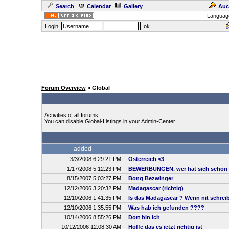
Search
Calendar
Gallery
Auc
Languag
Login:
Forum Overview
» Global
Activities of all forums.
You can disable Global-Listings in your Admin-Center.
added
3/3/2008 6:29:21 PM
Österreich <3
1/17/2008 5:12:23 PM
BEWERBUNGEN, wer hat sich schon 
8/15/2007 5:03:27 PM
Bong Bezwinger
12/12/2006 3:20:32 PM
Madagascar (richtig)
12/10/2006 1:41:35 PM
Is das Madagascar ? Wenn nit schreibt
12/10/2006 1:35:55 PM
Was hab ich gefunden ????
10/14/2006 8:55:26 PM
Dort bin ich
10/12/2006 12:08:30 AM
Hoffe das es jetzt richtig ist