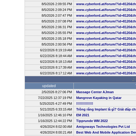
8/5/2026 2:09:55 PM
www.cyberlord.at/forum/?id=8120&t
8/5/2026 2:09:24 PM
www.cyberlord.at/forum/?id=8120&t
8/5/2026 2:07:47 PM
www.cyberlord.at/forum/?id=8120&t
8/5/2026 2:07:08 PM
www.cyberlord.at/forum/?id=8120&t
8/5/2026 2:06:31 PM
www.cyberlord.at/forum/?id=8120&t
8/5/2026 2:05:55 PM
www.cyberlord.at/forum/?id=8120&t
8/5/2026 2:05:18 PM
www.cyberlord.at/forum/?id=8120&t
8/5/2026 2:00:56 PM
www.cyberlord.at/forum/?id=8120&t
6/22/2026 8:19:19 AM
www.cyberlord.at/forum/?id=8120&t
6/22/2026 8:18:44 AM
www.cyberlord.at/forum/?id=8120&t
6/22/2026 8:18:13 AM
www.cyberlord.at/forum/?id=8120&t
6/22/2026 8:17:39 AM
www.cyberlord.at/forum/?id=8120&t
6/22/2026 8:17:12 AM
www.cyberlord.at/forum/?id=8120&t
.:
updated
2/5/2026 8:27:06 PM
Massage Center AJman
7/22/2025 12:37:19 PM
Mangrove Kayaking in Qatar
5/25/2025 4:27:49 PM
!!!!!!!!!!!!!!
5/21/2025 6:33:15 AM
Trồng răng Implant là gì? Giải đáp ch
1/16/2025 12:46:10 PM
EM 2021
1/16/2025 12:44:22 PM
Tipprunde WM 2022
4/26/2024 8:02:00 AM
Amigoways Technologies Pvt Ltd
4/26/2024 8:00:21 AM
Best Web And Mobile Application D