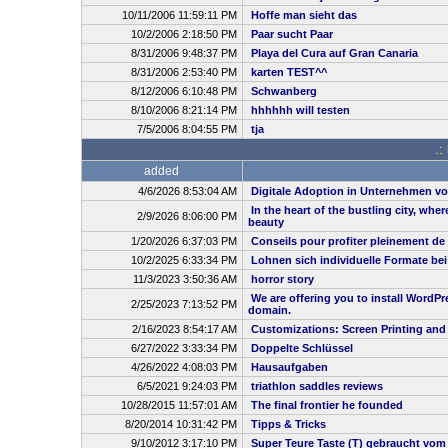
10/11/2006 11:59:11 PM
Hoffe man sieht das
10/2/2006 2:18:50 PM
Paar sucht Paar
8/31/2006 9:48:37 PM
Playa del Cura auf Gran Canaria
8/31/2006 2:53:40 PM
karten TEST^^
8/12/2006 6:10:48 PM
Schwanberg
8/10/2006 8:21:14 PM
hhhhhh will testen
7/5/2006 8:04:55 PM
tja
.:
added
4/6/2026 8:53:04 AM
Digitale Adoption in Unternehmen vo
In the heart of the bustling city, whe
2/9/2026 8:06:00 PM
beauty
1/20/2026 6:37:03 PM
Conseils pour profiter pleinement de
10/2/2025 6:33:34 PM
Lohnen sich individuelle Formate be
11/3/2023 3:50:36 AM
horror story
We are offering you to install WordP
2/25/2023 7:13:52 PM
domain.
2/16/2023 8:54:17 AM
Customizations: Screen Printing and
6/27/2022 3:33:34 PM
Doppelte Schlüssel
4/26/2022 4:08:03 PM
Hausaufgaben
6/5/2021 9:24:03 PM
triathlon saddles reviews
10/28/2015 11:57:01 AM
The final frontier he founded
8/20/2014 10:31:42 PM
Tipps & Tricks
9/10/2012 3:17:10 PM
Super Teure Taste (T) gebraucht vom